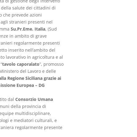
ività di gestione degli interventi
della salute dei cittadini di
vo che prevede azioni
agli stranieri presenti nel
gramma
Su.Pr.Eme. Italia
, (Sud
nze in ambito di grave
tranieri regolarmente presenti
tto inserito nell’ambito del
o lavorativo in agricoltura e al
 “
tavolo caporalato
”, promosso
inistero del Lavoro e delle
lla Regione Siciliana
grazie ai
issione Europea – DG
stito dal
Consorzio Umana
omuni della provincia di
equipe multidisciplinare,
logi e mediatori culturali, e
straniera regolarmente presente