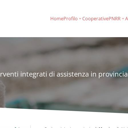
Home
Profilo
Cooperative
PNRR
A
erventi integrati di assistenza in provinci