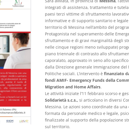
Sarà avviata, in provincia di
Messina
, l’att
integrati di assistenza, trattamento e tutela 
paesi terzi vittime di sfruttamento lavorati
informative e
di supporto sanitario e legale 
territorio di Messina nell’ambito del pro
Protagonista nel superamento delle Emerge
sfruttamento e di gravi marginalità degli s
nelle cinque regioni meno sviluppate) proge
piano triennale di contrasto allo sfruttament
caporalato, approvato in seno allo specifico
dalla Direzione generale Immigrazione del M
Politiche sociali. L’intervento è
finanziato da
fondi AMIF- Emergency Funds della Comm
Migration and Home Affairs
.
Le attività iniziate l’11 febbraio scorso e ge
Solidarietà s.c.s.,
si articolano in diversi C
Messina. Le azioni sono coordinate da una 
formata da personale medico e legale, psico
finalizzate al supporto della popolazione 
sul territorio.