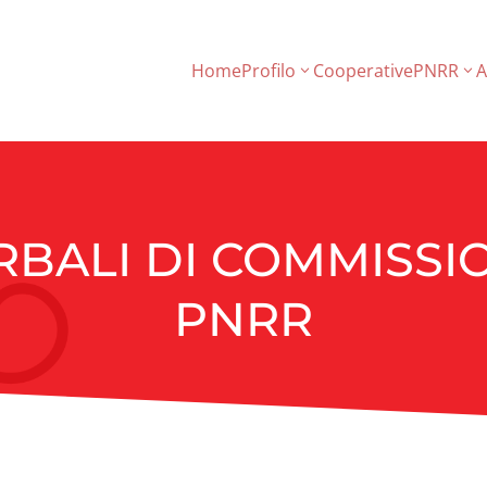
Home
Profilo
Cooperative
PNRR
A
RBALI DI COMMISSI
PNRR