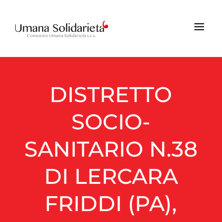
a
DISTRETTO
SOCIO-
SANITARIO N.38
DI LERCARA
FRIDDI (PA),