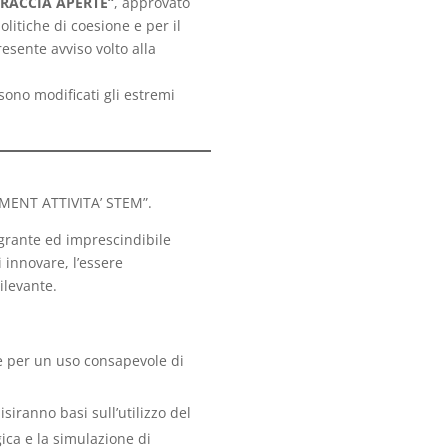
BRACCIA APERTE”
, approvato
litiche di coesione e per il
resente avviso volto alla
ono modificati gli estremi
RMENT ATTIVITA’ STEM”.
egrante ed imprescindibile
 innovare, l’essere
ilevante.
ne per un uso consapevole di
siranno basi sull’utilizzo del
ica e la simulazione di