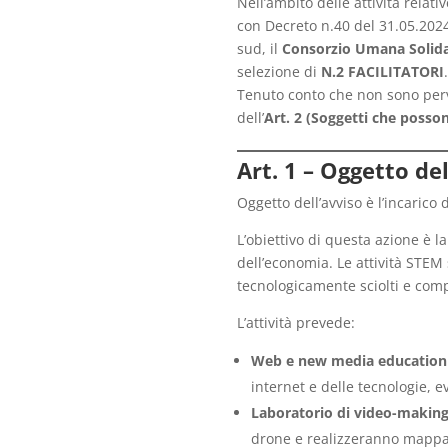
Nell’ambito delle attività rela
con Decreto n.40 del 31.05.2024 
sud, il
Consorzio Umana Solidar
selezione di
N.2 FACILITATORI
.
Tenuto conto che non sono perve
dell’
Art. 2 (Soggetti che posson
Art. 1 – Oggetto de
Oggetto dell’avviso è l’incarico 
L’obiettivo di questa azione è 
dell’economia. Le attività STEM 
tecnologicamente sciolti e com
L’attività prevede:
Web e new media education
internet e delle tecnologie, e
Laboratorio di video-makin
drone e realizzeranno mappatur