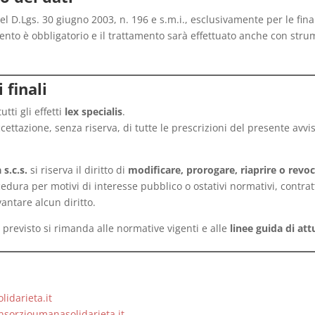
 del D.Lgs. 30 giugno 2003, n. 196 e s.m.i., esclusivamente per le fi
ento è obbligatorio e il trattamento sarà effettuato anche con strum
 finali
utti gli effetti
lex specialis
.
ettazione, senza riserva, di tutte le prescrizioni del presente avvi
s.c.s.
si riserva il diritto di
modificare, prorogare, riaprire o revo
edura per motivi di interesse pubblico o ostativi normativi, contrattu
antare alcun diritto.
revisto si rimanda alle normative vigenti e alle
linee guida di at
idarieta.it
sorzioumanasolidarieta.it