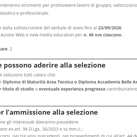
enteranno strumenti per promuovere lavoro di gruppo, valorizzaz
olastico e professionale.
 dalla sottoscrizione del verbale di avvio fino al
23/09/2026
.
: Azione Web e new media education per
n. 48 ore ciascuno
.
uare
: 2
he possono aderire alla selezione
selezione tutti coloro che:
un
Diploma di Maturità Area Tecnica o Diploma Accademia Belle Art
 titolo di studio
o
eventuale esperienza pregressa
contribuiranno
per l’ammissione alla selezione
ne gli interessati dovranno possedere:
one ex art. 94 D.Lgs. 36/2023 e ss.mm.ii.;
corsi, nei tre anni precedenti, nei provvedimenti di cui all’art. 44 d