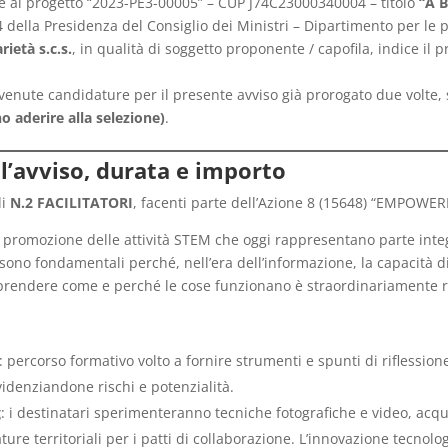
tive al progetto “2023-PE3-00005” – CUP J74C23000340004 – titolo
“A 
della Presidenza del Consiglio dei Ministri – Dipartimento per le po
ietà s.c.s.
, in qualità di soggetto proponente / capofila, indice il p
nute candidature per il presente avviso già prorogato due volte, s
o aderire alla selezione)
.
ll’avviso, durata e importo
di
N.2 FACILITATORI
, facenti parte dell’Azione 8 (15648) “EMPOWE
la promozione delle attività STEM che oggi rappresentano parte int
sono fondamentali perché, nell’era dell’informazione, la capacità di
prendere come e perché le cose funzionano è straordinariamente r
: percorso formativo volto a fornire strumenti e spunti di riflessio
videnziandone rischi e potenzialità.
g
: i destinatari sperimenteranno tecniche fotografiche e video, acqui
e territoriali per i patti di collaborazione. L’innovazione tecnolog