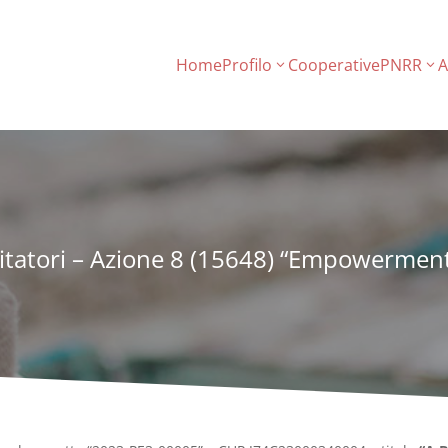
Home
Profilo
Cooperative
PNRR
A
cilitatori – Azione 8 (15648) “Empowermen