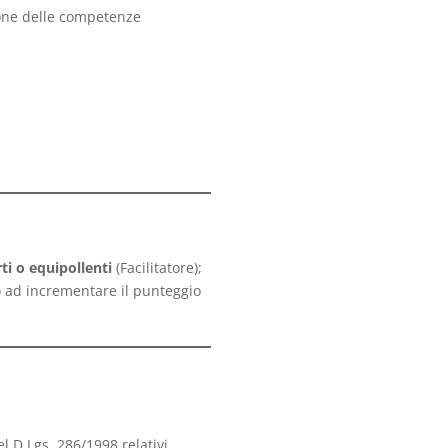
ione delle competenze
i o equipollenti
(Facilitatore);
 ad incrementare il punteggio
el D.Lgs. 286/1998 relativi