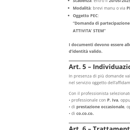
Scadenza
: entro il
20/05/202
Modalità
: brevi manu o via
P
Oggetto PEC
:
“Domanda di partecipazione 
ATTIVITA’ STEM”
I documenti devono essere alle
d’identità valido.
Art. 5 – Individuazi
In presenza di più domande valid
nel servizio oggetto dell’affida
Con il professionista selezionat
• professionale con
P. Iva
, opp
• di
prestazione occasionale
, 
• di
co.co.co.
Art. 6 – Trattament