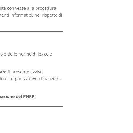
nalità connesse alla procedura
enti informatici, nel rispetto di
so e delle norme di legge e
care
il presente avviso,
ali, organizzativi o finanziari,
tuazione del PNRR.