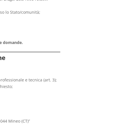
rso lo Stato/comunità;
lle domande.
ne
rofessionale e tecnica (art. 3);
hiesto;
5044 Mineo (CT)”