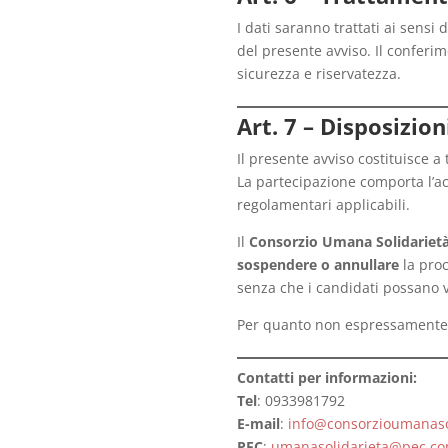
I dati saranno trattati ai sensi
del presente avviso. Il conferim
sicurezza e riservatezza.
Art. 7 – Disposizioni
Il presente avviso costituisce a t
La partecipazione comporta l’acc
regolamentari applicabili.
Il
Consorzio Umana Solidarietà 
sospendere o annullare
la proc
senza che i candidati possano v
Per quanto non espressamente p
Contatti per informazioni:
Tel
: 0933981792
E-mail
:
info@consorzioumanasol
PEC
:
umanasolidarieta@pec.con