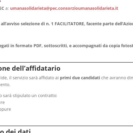
5
EC
a:
umanasolidarieta@pec.consorzioumanasolidarieta.it
all’avviso selezione di n. 1 FACILITATORE, facente parte dell’
gati in formato PDF, sottoscritti, e accompagnati da copia foto
one dell’affidatario
e, il servizio sarà affidato ai
primi due candidati
che avranno di
mento.
o sarà stipulato un contratto:
ure
oppure
o dei dati