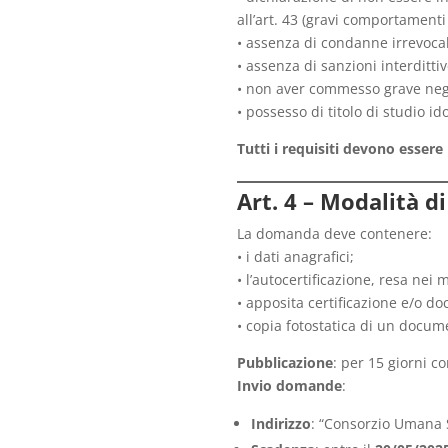
all’art. 43 (gravi comportamenti 
• assenza di condanne irrevocab
• assenza di sanzioni interdittive
• non aver commesso grave negli
• possesso di titolo di studio i
Tutti i requisiti devono esser
Art. 4 – Modalità d
La domanda deve contenere:
• i dati anagrafici;
• l’autocertificazione, resa nei 
• apposita certificazione e/o d
• copia fotostatica di un docum
Pubblicazione
: per 15 giorni c
Invio domande
:
Indirizzo
: “Consorzio Umana S