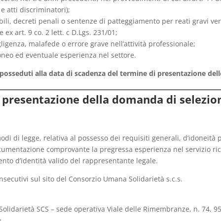
e atti discriminatori);
ili, decreti penali o sentenze di patteggiamento per reati gravi ve
 ex art. 9 co. 2 lett. c D.Lgs. 231/01;
genza, malafede o errore grave nell’attività professionale;
doneo ed eventuale esperienza nel settore.
e posseduti alla data di scadenza del termine di presentazione de
i presentazione della domanda di selezio
modi di legge, relativa al possesso dei requisiti generali, d’idoneità p
ocumentazione comprovante la pregressa esperienza nel servizio ric
ento d’identità valido del rappresentante legale.
onsecutivi sul sito del Consorzio Umana Solidarietà s.c.s.
olidarietà SCS – sede operativa Viale delle Rimembranze, n. 74, 9