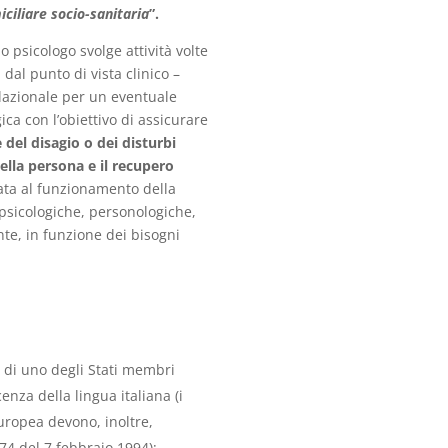
ciliare socio-sanitaria
”.
lo psicologo svolge attività volte
dal punto di vista clinico –
elazionale per un eventuale
ica con l’obiettivo di assicurare
 del disagio o dei disturbi
ella persona e il recupero
zata al funzionamento della
psicologiche, personologiche,
nte, in funzione dei bisogni
a di uno degli Stati membri
nza della lingua italiana (i
Europea devono, inoltre,
174 del 7 febbraio 1994);