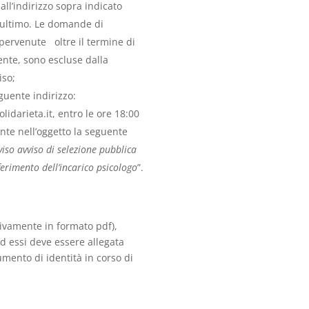
ll’indirizzo sopra indicato
e ultimo. Le domande di
pervenute oltre il termine di
nte, sono escluse dalla
iso;
eguente indirizzo:
darieta.it, entro le ore 18:00
ante nell’oggetto la seguente
iso avviso di selezione pubblica
rimento dell’incarico psicologo
”.
ivamente in formato pdf),
ad essi deve essere allegata
umento di identità in corso di