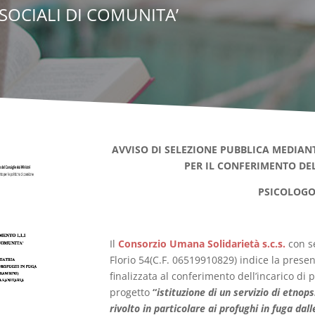
 SOCIALI DI COMUNITA’
AVVISO DI SELEZIONE
PUBBLICA MEDIAN
PER IL CONFERIMENTO DEL
PSICOLOG
Il
Consorzio Umana Solidarietà s.c.s.
con s
Florio 54(C.F. 06519910829) indice la presen
finalizzata al conferimento dell’incarico di 
progetto
“
istituzione di un servizio di etnop
rivolto in particolare ai profughi in fuga dall