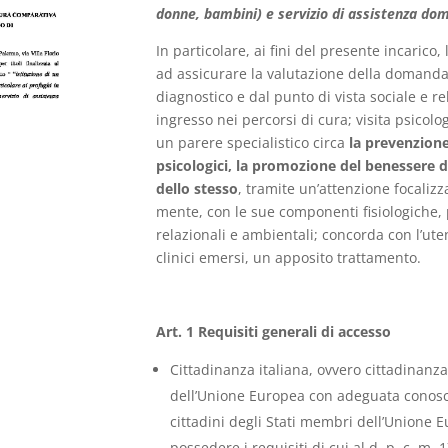
donne, bambini) e servizio di assistenza domi
In particolare, ai fini del presente incarico, 
ad assicurare la valutazione della domanda 
diagnostico e dal punto di vista sociale e r
ingresso nei percorsi di cura; visita psicolog
un parere specialistico circa
la prevenzione
psicologici, la promozione del benessere d
dello stesso
, tramite un’attenzione focaliz
mente, con le sue componenti fisiologiche, 
relazionali e ambientali; concorda con l’ute
clinici emersi, un apposito trattamento.
Art. 1 Requisiti generali di accesso
Cittadinanza italiana, ovvero cittadinanz
dell’Unione Europea con adeguata conosce
cittadini degli Stati membri dell’Unione 
possedere i requisiti di cui al d. p. c. m. 