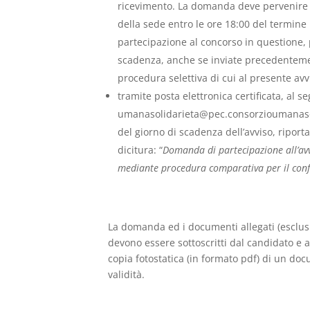
ricevimento. La domanda deve pervenire a
della sede entro le ore 18:00 del termin
partecipazione al concorso in questione, 
scadenza, anche se inviate precedenteme
procedura selettiva di cui al presente avv
tramite posta elettronica certificata, al s
umanasolidarieta@pec.consorzioumanasoli
del giorno di scadenza dell’avviso, riport
dicitura: “
Domanda di partecipazione all’avv
mediante procedura comparativa per il confe
La domanda ed i documenti allegati (esclus
devono essere sottoscritti dal candidato e 
copia fotostatica (in formato pdf) di un doc
validità.