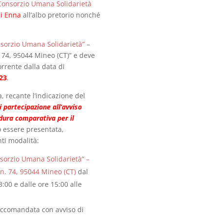
Consorzio Umana Solidarietà
di Enna
all’albo pretorio nonché
sorzio Umana Solidarietà”
–
 74, 95044 Mineo (CT)” e deve
rrente dalla data di
023
.
 recante l’indicazione del
partecipazione all’avviso
dura comparativa per il
ò essere presentata,
ti modalità:
sorzio Umana Solidarietà” –
n. 74, 95044 Mineo (CT)
dal
3:00 e dalle ore 15:00 alle
accomandata con avviso di