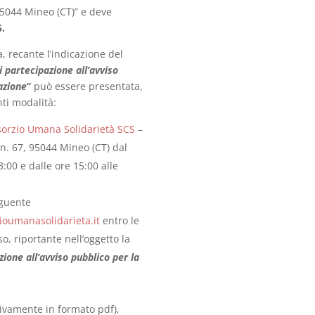
95044 Mineo (CT)” e deve
5.
 recante l’indicazione del
partecipazione all’avviso
azione
”
può essere presentata,
ti modalità:
orzio Umana Solidarietà SCS
–
n. 67, 95044 Mineo (CT) dal
3:00 e dalle ore 15:00 alle
eguente
oumanasolidarieta.it
entro le
o, riportante nell’oggetto la
one all’avviso pubblico per la
ivamente in formato pdf),