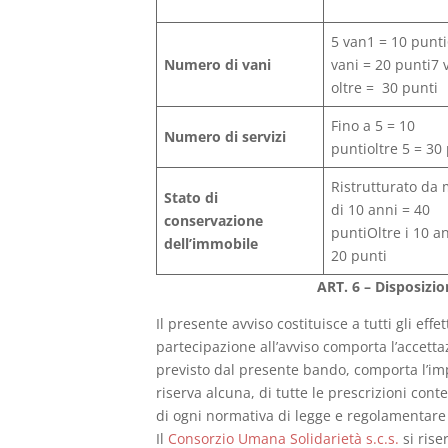
5 van1 = 10 punt
Numero di vani
vani = 20 punti7 
oltre = 30 punti
Fino a 5 = 10
Numero di servizi
puntioltre 5 = 30
Ristrutturato da
Stato di
di 10 anni = 40
conservazione
puntiOltre i 10 a
dell’immobile
20 punti
ART. 6 – Disposizion
Il presente avviso costituisce a tutti gli effet
partecipazione all’avviso comporta l’accett
previsto dal presente bando, comporta l’imp
riserva alcuna, di tutte le prescrizioni cont
di ogni normativa di legge e regolamentar
Il
Consorzio Umana Solidarietà s.c.s.
si riser