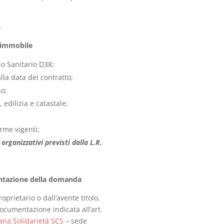
.
l’immobile
cio Sanitario D38;
lla data del contratto;
so;
 edilizia e catastale;
rme vigenti;
organizzativi previsti dalla L.R.
sentazione della domanda
prietario o dall’avente titolo,
documentazione indicata all’art.
na Solidarietà SCS
– sede