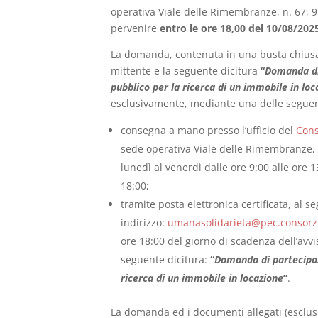
operativa Viale delle Rimembranze, n. 67, 
pervenire
entro le ore 18,00 del 10/08/202
La domanda, contenuta in una busta chiusa,
mittente e la seguente dicitura
“
Domanda di 
pubblico per la ricerca di un immobile in loc
esclusivamente, mediante una delle seguen
consegna a mano presso l’ufficio del
Cons
sede operativa Viale delle Rimembranze, 
lunedì al venerdì dalle ore 9:00 alle ore 1
18:00;
tramite posta elettronica certificata, al s
indirizzo:
umanasolidarieta@pec.consorzi
ore 18:00 del giorno di scadenza dell’avvis
seguente dicitura:
“
Domanda di partecipazi
ricerca di un immobile in locazione
”
.
La domanda ed i documenti allegati (esclus