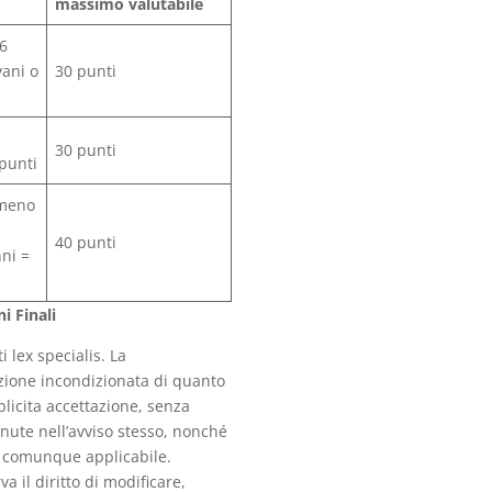
massimo valutabile
i6
vani o
30 punti
30 punti
 punti
 meno
40 punti
nni =
i Finali
ti lex specialis. La
azione incondizionata di quanto
licita accettazione, senza
enute nell’avviso stesso, nonché
e comunque applicabile.
va il diritto di modificare,