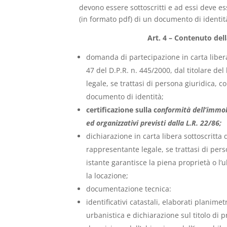
devono essere sottoscritti e ad essi deve es
(in formato pdf) di un documento di identità 
Art. 4 – Contenuto de
domanda di partecipazione in carta libera s
47 del D.P.R. n. 445/2000, dal titolare de
legale, se trattasi di persona giuridica, c
documento di identità;
certificazione sulla c
onformità dell’immob
ed organizzativi previsti dalla L.R. 22/86;
dichiarazione in carta libera sottoscritta d
rappresentante legale, se trattasi di pers
istante garantisce la piena proprietà o l’u
la locazione;
documentazione tecnica:
identificativi catastali, elaborati planimet
urbanistica e dichiarazione sul titolo di 