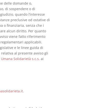
one delle domande o,
so, di sospendere o di
giudizio, quando l’interesse
stanze preclusive od ostative di
a o finanziaria, senza che i
are alcun diritto. Per quanto
viso viene fatto riferimento
e regolamentari applicabili.
islative e le linee guida di
relativa al presente avviso gli
 Umana Solidarietà s.c.s.
ai
solidarieta.it
.