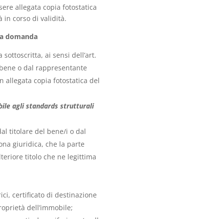
sere allegata copia fotostatica
in corso di validità.
lla domanda
ottoscritta, ai sensi dell’art.
l bene o dal rappresentante
on allegata copia fotostatica del
ile agli standards strutturali
al titolare del bene/i o dal
ona giuridica, che la parte
lteriore titolo che ne legittima
rici, certificato di destinazione
proprietà dell’immobile;