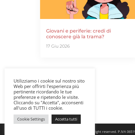
Giovani e periferie: credi di
conoscere già la trama?
17 Giu 2026
Utilizziamo i cookie sul nostro sito
Web per offrirti l'esperienza più
pertinente ricordando le tue
« Post precedenti
preferenze e ripetendo le visite.
Cliccando su "Accetta", acconsenti
all'uso di TUTTI i cookie.
Cookie Settings
Accetta tutti
© Copyright OperaProssima.it All right reserved. P.IVA 065