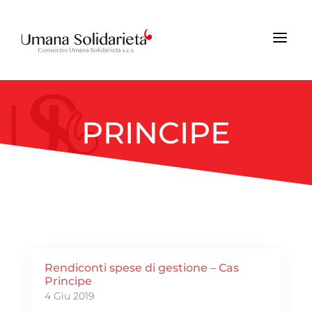
a
PRINCIPE
Rendiconti spese di gestione – Cas
Principe
4 Giu 2019