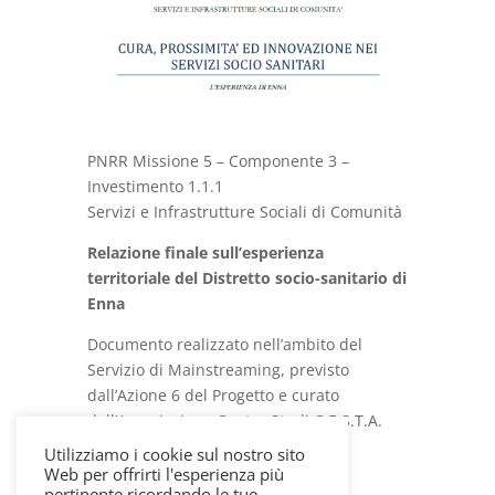
PNRR Missione 5 – Componente 3 –
Investimento 1.1.1
Servizi e Infrastrutture Sociali di Comunità
Relazione finale sull’esperienza
territoriale del Distretto socio-sanitario di
Enna
Documento realizzato nell’ambito del
Servizio di Mainstreaming, previsto
dall’Azione 6 del Progetto e curato
dall’Associazione Centro Studi C.E.S.T.A.
Pubblicazione Enna
Download
Utilizziamo i cookie sul nostro sito
Web per offrirti l'esperienza più
pertinente ricordando le tue