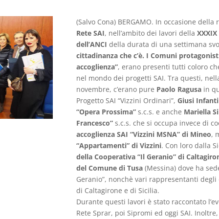
(Salvo Cona) BERGAMO. In occasione della 
Rete SAI
, nell’ambito dei lavori della
XXXIX
dell’ANCI
della durata di una settimana svol
cittadinanza che c’è. I Comuni protagonist
accoglienza”
, erano presenti tutti coloro c
nel mondo dei progetti SAI. Tra questi, nell
novembre, c’erano pure
Paolo Ragusa
in qu
Progetto SAI “Vizzini Ordinari”,
Giusi Infant
“Opera Prossima”
s.c.s. e anche
Mariella Si
Francesco”
s.c.s. che si occupa invece di c
accoglienza SAI “Vizzini MSNA” di Mineo
, 
“Appartamenti” di Vizzini
. Con loro dalla S
della Cooperativa “Il Geranio” di Caltagiro
del Comune di Tusa
(Messina) dove ha sede
Geranio”, nonchè vari rappresentanti degli en
di Caltagirone e di Sicilia.
Durante questi lavori è stato raccontato l’e
Rete Sprar, poi Sipromi ed oggi SAI. Inoltre,