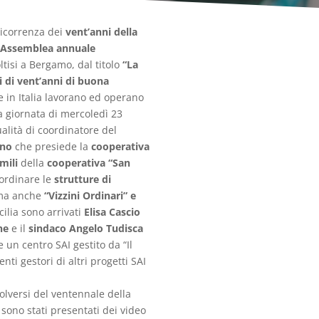
ricorrenza dei
vent’anni della
 Assemblea annuale
tisi a Bergamo, dal titolo
“La
i di vent’anni di buona
he in Italia lavorano ed operano
a giornata di mercoledì 23
alità di coordinatore del
ino
che presiede la
cooperativa
mili
della
cooperativa “San
oordinare le
strutture di
ma anche
“Vizzini Ordinari” e
icilia sono arrivati
Elisa Cascio
ne
e il
sindaco Angelo Tudisca
 un centro SAI gestito da “Il
ti gestori di altri progetti SAI
volversi del ventennale della
 sono stati presentati dei video