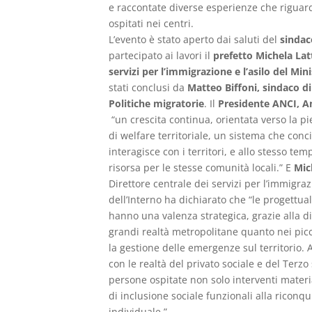
e raccontate diverse esperienze che riguard
ospitati nei centri.
L’evento è stato aperto dai saluti del
sindac
partecipato ai lavori il
prefetto Michela Lat
servizi per l’immigrazione e l’asilo del Min
stati conclusi da
Matteo Biffoni, sindaco di
Politiche migratorie
. Il
Presidente ANCI, A
“un crescita continua, orientata verso la pi
di welfare territoriale, un sistema che conci
interagisce con i territori, e allo stesso te
risorsa per le stesse comunità locali.” E
Mic
Direttore centrale dei servizi per l’immigraz
dell’Interno ha dichiarato che “le progettu
hanno una valenza strategica, grazie alla di
grandi realtà metropolitane quanto nei picc
la gestione delle emergenze sul territorio. 
con le realtà del privato sociale e del Terzo 
persone ospitate non solo interventi mater
di inclusione sociale funzionali alla riconq
individuale.”