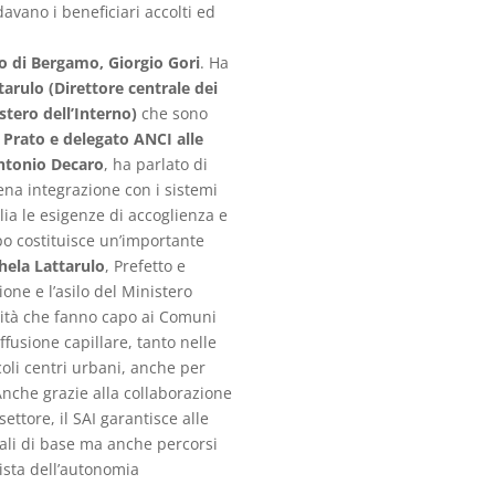
avano i beneficiari accolti ed
o di Bergamo, Giorgio Gori
. Ha
tarulo (Direttore centrale dei
istero dell’Interno)
che sono
 Prato e delegato ANCI alle
ntonio Decaro
, ha parlato di
ena integrazione con i sistemi
lia le esigenze di accoglienza e
mpo costituisce un’importante
hela Lattarulo
, Prefetto e
ione e l’asilo del Ministero
alità che fanno capo ai Comuni
ffusione capillare, tanto nelle
oli centri urbani, anche per
Anche grazie alla collaborazione
settore, il SAI garantisce alle
iali di base ma anche percorsi
uista dell’autonomia