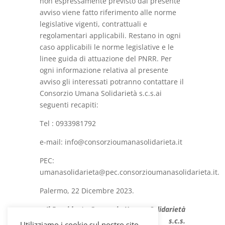
non espressamente previsto dal presente
avviso viene fatto riferimento alle norme
legislative vigenti, contrattuali e
regolamentari applicabili. Restano in ogni
caso applicabili le norme legislative e le
linee guida di attuazione del PNRR. Per
ogni informazione relativa al presente
avviso gli interessati potranno contattare il
Consorzio Umana Solidarietà s.c.s.ai
seguenti recapiti:
Tel : 0933981792
e-mail: info@consorzioumanasolidarieta.it
PEC:
umanasolidarieta@pec.consorzioumanasolidarieta.it.
Palermo, 22 Dicembre 2023.
Il Presidente Consorzio Umana Solidarietà
s.c.s.
Utilizziamo i cookie sul nostro sito