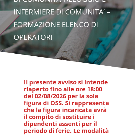
INFERMIERE DI COMUNITA’ –
FORMAZIONE ELENCO DI
OPERATORI
Il presente avviso si intende
riaperto fino alle ore 18:00
del 02/08/2026 per la sola
figura di OSS. Si rappresenta
che la figura incaricata avrà
il compito di sostituire i
dipendenti assenti per il
periodo di ferie. Le modalità