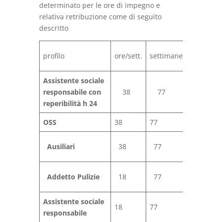
determinato per le ore di impegno e
relativa retribuzione come di seguito
descritto
Totale
€
profilo
ore/sett.
settimane
ore
o
Assistente sociale
responsabile con
38
77
2926
1
reperibilità h 24
OSS
38
77
5852
1
Ausiliari
38
77
5852
1
Addetto Pulizie
18
77
1386
1
Assistente sociale
18
77
1386
1
responsabile