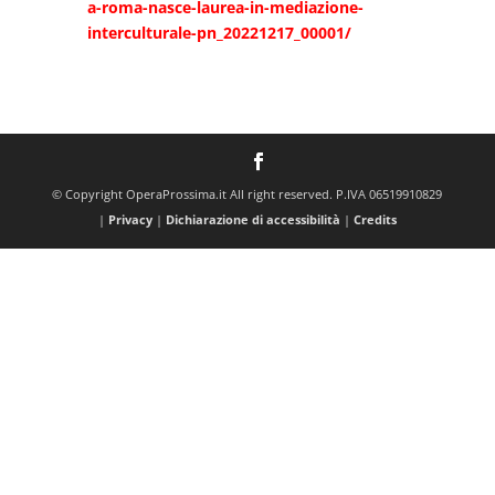
a-roma-nasce-laurea-in-mediazione-
interculturale-pn_20221217_00001/
© Copyright OperaProssima.it All right reserved. P.IVA 06519910829
|
Privacy
|
Dichiarazione di accessibilità
|
Credits