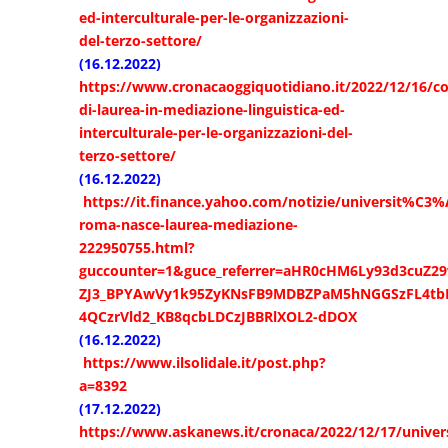
ed-interculturale-per-le-organizzazioni-
del-terzo-settore/
(16.12.2022)
https://www.cronacaoggiquotidiano.it/2022/12/16/co
di-laurea-in-mediazione-linguistica-ed-
interculturale-per-le-organizzazioni-del-
terzo-settore/
(16.12.2022)
https://it.finance.yahoo.com/notizie/universit%C3%
roma-nasce-laurea-mediazione-
222950755.html?
guccounter=1&guce_referrer=aHR0cHM6Ly93d3cuZ2
ZJ3_BPYAwVy1k95ZyKNsFB9MDBZPaM5hNGGSzFL4tbM
4QCzrVld2_KB8qcbLDCzJBBRlXOL2-dDOX
(16.12.2022)
https://www.ilsolidale.it/post.php?
a=8392
(17.12.2022)
https://www.askanews.it/cronaca/2022/12/17/unive