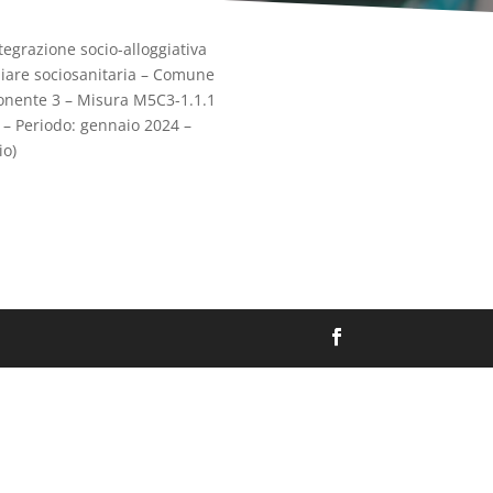
ntegrazione socio-alloggiativa
iliare sociosanitaria – Comune
onente 3 – Misura M5C3-1.1.1
” – Periodo: gennaio 2024 –
io)