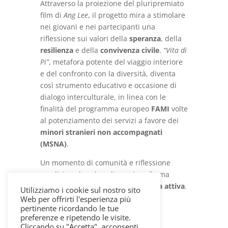
Attraverso la proiezione del pluripremiato
film di
Ang Lee
, il progetto mira a stimolare
nei giovani e nei partecipanti una
riflessione sui valori della
speranza
, della
resilienza
e della
convivenza civile
.
“Vita di
Pi”
, metafora potente del viaggio interiore
e del confronto con la diversità, diventa
così strumento educativo e occasione di
dialogo interculturale, in linea con le
finalità del programma europeo
FAMI
volte
al potenziamento dei servizi a favore dei
minori stranieri non accompagnati
(MSNA)
.
Un momento di comunità e riflessione
condivisa, dove la cultura si conferma
motore di
inclusione
e
cittadinanza attiva
.
Utilizziamo i cookie sul nostro sito
Web per offrirti l'esperienza più
pertinente ricordando le tue
preferenze e ripetendo le visite.
Cliccando su "Accetta", acconsenti