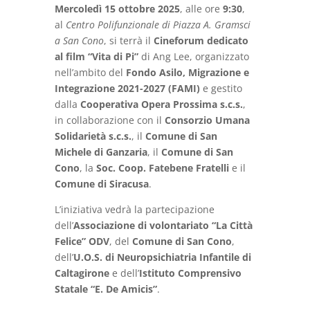
Mercoledì 15 ottobre 2025
, alle ore
9:30
,
al
Centro Polifunzionale di Piazza A. Gramsci
a San Cono
, si terrà il
Cineforum dedicato
al film “Vita di Pi”
di Ang Lee, organizzato
nell’ambito del
Fondo Asilo, Migrazione e
Integrazione 2021-2027 (FAMI)
e gestito
dalla
Cooperativa Opera Prossima s.c.s.
,
in collaborazione con il
Consorzio Umana
Solidarietà s.c.s.
, il
Comune di San
Michele di Ganzaria
, il
Comune di San
Cono
, la
Soc. Coop. Fatebene Fratelli
e il
Comune di Siracusa
.
L’iniziativa vedrà la partecipazione
dell’
Associazione di volontariato “La Città
Felice” ODV
, del
Comune di San Cono
,
dell’
U.O.S. di Neuropsichiatria Infantile di
Caltagirone
e dell’
Istituto Comprensivo
Statale “E. De Amicis”
.