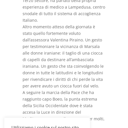
Terzo Settore, ha parlato della propria
esperienza di medico a Lampedusa, centro
snodale di tutto il sistema di accoglienza
Italiano.
Altro momento atteso della giornata è
stato quello fortemente voluto
dall’assessora Valentina Piraino. Un gesto
per testimoniare la vicinanza di Marsala
alle donne iraniane: il taglio di una ciocca
di capelli da destinare all’ambasciata
iraniana. Un gesto che sta coinvolgendo le
donne in tutte le latitudini e le longitudini
per rivendicare i diritti di chi perde la vita
per avere avuto un ciocca fuori dal velo.
A seguire la marcia della Pace che ha
raggiunto capo Boeo, la punta estrema
della Sicilia Occidentale dove è stata
accesa la Luce in direzione del
Mediterraneo, mare di speranza per molti,
mare di morte per troppi.
Utilizziamo i cookie sul nostro sito