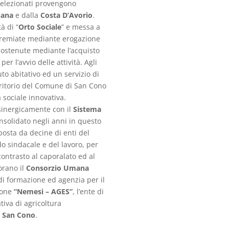
 selezionati provengono
ana
e dalla
Costa D’Avorio
.
à di “
Orto Sociale
” e messa a
premiate mediante erogazione
 sostenute mediante l’acquisto
er l’avvio delle attività. Agli
to abitativo ed un servizio di
erritorio del Comune di San Cono
a sociale innovativa.
sinergicamente con il
Sistema
nsolidato negli anni in questo
posta da decine di enti del
ndo sindacale e del lavoro, per
contrasto al caporalato ed al
orano il
Consorzio Umana
 di formazione ed agenzia per il
ione
“Nemesi – AGES”
,
l’ente di
tiva di agricoltura
 San Cono
.