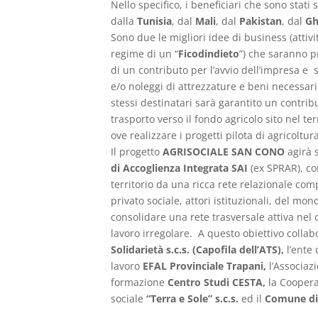
Nello specifico, i beneficiari che sono stati
dalla
Tunisia
, dal
Mali
, dal
Pakistan
, dal
Gh
Sono due le migliori idee di business (attivit
regime di un “
Ficodindieto
”) che saranno 
di un contributo per l’avvio dell’impresa e
e/o noleggi di attrezzature e beni necessari p
stessi destinatari sarà garantito un contribu
trasporto verso il fondo agricolo sito nel t
ove realizzare i progetti pilota di agricoltur
Il progetto
AGRISOCIALE SAN CONO
agirà 
di Accoglienza Integrata SAI
(ex SPRAR), co
territorio da una ricca rete relazionale com
privato sociale, attori istituzionali, del mo
consolidare una rete trasversale attiva nel 
lavoro irregolare. A questo obiettivo collab
Solidarietà s.c.s. (Capofila dell’ATS),
l’ente
lavoro
EFAL Provinciale Trapani,
l’Associaz
formazione
Centro Studi C
ESTA,
la Coopera
sociale
“Terra e Sole” s.c.s
.
ed il
Comune di