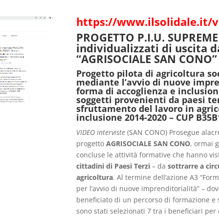
https://www.ilsolidale.it
PROGETTO P.I.U. SUPREME 
individualizzati di uscita 
“AGRISOCIALE SAN CONO”
Progetto pilota di agricoltura so
mediante l’avvio di nuove impre
forma di accoglienza e inclusion
soggetti provenienti da paesi ter
sfruttamento del lavoro in agri
inclusione 2014-2020 – CUP B35
VIDEO interviste
(SAN CONO) Prosegue alacr
progetto
AGRISOCIALE SAN CONO
, ormai g
concluse le attività formative che hanno vi
cittadini di Paesi Terzi
– da
sottrarre a cir
agricoltura
. Al termine dell’azione A3 “For
per l’avvio di nuove imprenditorialità” – do
beneficiato di un percorso di formazione e 
sono stati selezionati 7 tra i beneficiari per