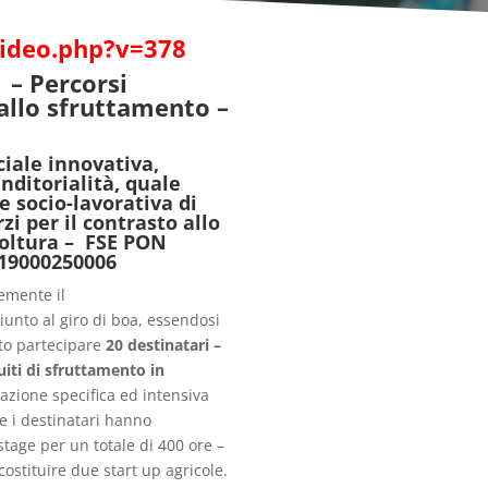
/video.php?v=378
– Percorsi
dallo sfruttamento –
ciale innovativa,
nditorialità, quale
e socio-lavorativa di
zi per il contrasto allo
coltura – FSE PON
B19000250006
emente il
iunto al giro di boa, essendosi
sto partecipare
20 destinatari –
cuiti di sfruttamento in
mazione specifica ed intensiva
ve i destinatari hanno
stage per un totale di 400 ore –
 costituire due start up agricole.