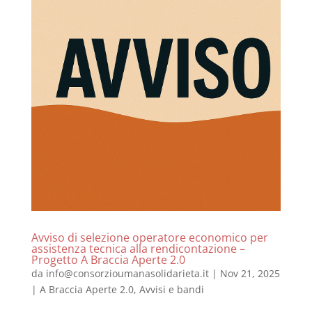
Avviso di selezione operatore economico per
assistenza tecnica alla rendicontazione –
Progetto A Braccia Aperte 2.0
da
info@consorzioumanasolidarieta.it
|
Nov 21, 2025
|
A Braccia Aperte 2.0
,
Avvisi e bandi