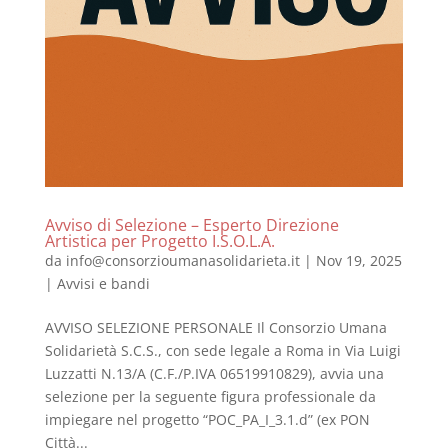
Avviso di Selezione – Esperto Direzione
Artistica per Progetto I.S.O.L.A.
da
info@consorzioumanasolidarieta.it
|
Nov 19, 2025
|
Avvisi e bandi
AVVISO SELEZIONE PERSONALE Il Consorzio Umana
Solidarietà S.C.S., con sede legale a Roma in Via Luigi
Luzzatti N.13/A (C.F./P.IVA 06519910829), avvia una
selezione per la seguente figura professionale da
impiegare nel progetto “POC_PA_I_3.1.d” (ex PON
Città...