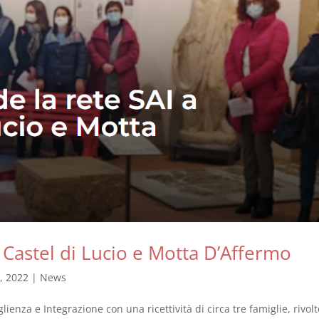
 Castel di Lucio e Motta D’Affermo
, 2022
|
News
enza e Integrazione con una ricettività di circa tre famiglie, rivolt