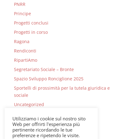
PNRR
Principe
Progetti conclusi
Progetti in corso
Ragona
Rendiconti
RipartiAmo
Segretariato Sociale – Bronte
Spazio Sviluppo Ronciglione 2025
Sportelli di prossimità per la tutela giuridica e
sociale
Uncategorized
Verbali di Commissione PNRR
Utilizziamo i cookie sul nostro sito
Verbali PNRR
Web per offrirti l'esperienza più
pertinente ricordando le tue
preferenze e ripetendo le visite.