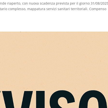
nde riaperto, con nuova scadenza prevista per il giorno 31/08/2025
tario complesso, mappatura servizi sanitari territoriali. Compenso