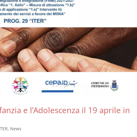
fanzia e l’Adolescenza il 19 aprile in
ITER
,
News