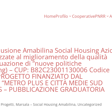
Home
Profilo
Cooperative
PNRR
A
Inclusione Amabilina Social Housing Azi
izzate al miglioramento della qualità
ttuazione di “nuove politiche
using) – CUP: B82C23001130006 Codice
A PROGETTO FINANZIATO DAL
METRO PLUS E CITTÀ MEDIE SUD
US – PUBBLICAZIONE GRADUATORIA
e Progetti
,
Marsala – Social Housing Amabilina
,
Uncategorized