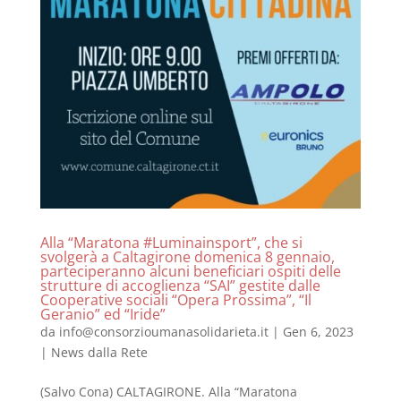
Alla “Maratona #Luminainsport”, che si
svolgerà a Caltagirone domenica 8 gennaio,
parteciperanno alcuni beneficiari ospiti delle
strutture di accoglienza “SAI” gestite dalle
Cooperative sociali “Opera Prossima”, “Il
Geranio” ed “Iride”
da
info@consorzioumanasolidarieta.it
|
Gen 6, 2023
|
News dalla Rete
(Salvo Cona) CALTAGIRONE. Alla “Maratona